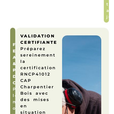
tr
av
ju
VALIDATION
CERTIFIANTE
FABRICATION
Préparez
EN
sereinement
ATELIER
la
&
certification
PRÉPARATION
RNCP41012
DE
CAP
CHANTIER
Charpentier
Préparez
Bois avec
les
des mises
matériaux,
en
organisez
situation