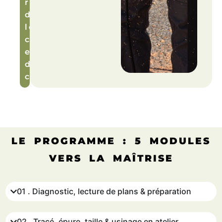
réflexes
de
logistique
chantier
et
d’éco-
construction.
LE PROGRAMME : 5 MODULES
VERS LA MAÎTRISE
01 . Diagnostic, lecture de plans & préparation
02 . Tracé, épure, taille & usinage en atelier