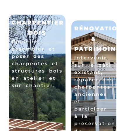
CHARPENTIER
RÉNOVATION
BOIS
&
Réaliser,
PATRIMOINE
assembler et
poser des
Intervenir
charpentes et
sur le bâti
structures bois
existant,
en atelier et
réparer des
sur chantier.
charpentes
anciennes
et
participer
à la
préservation
du