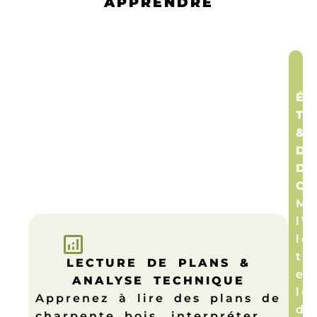
APPRENDRE
ÉP
TR
&
DE
DE
CH
Ma
l’
le
tr
LECTURE DE PLANS &
et
ANALYSE TECHNIQUE
le
Apprenez à lire des plans de
de
charpente bois, interpréter