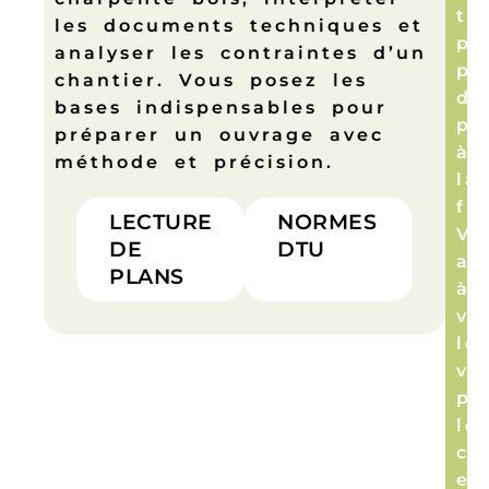
te
les documents techniques et
po
analyser les contraintes d’un
pa
chantier. Vous posez les
du
bases indispensables pour
pl
préparer un ouvrage avec
à
méthode et précision.
la
fa
LECTURE
NORMES
Vo
DE
DTU
ap
PLANS
à
vi
le
vo
pr
le
co
et