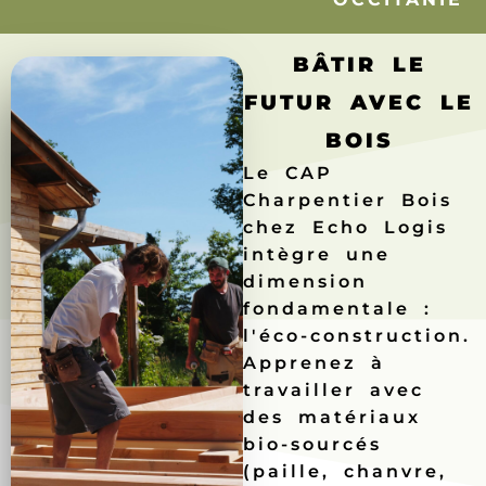
BÂTIR LE
FUTUR AVEC LE
BOIS
Le CAP
Charpentier Bois
chez Echo Logis
intègre une
dimension
fondamentale :
l'éco-construction.
Apprenez à
travailler avec
des matériaux
bio-sourcés
(paille, chanvre,